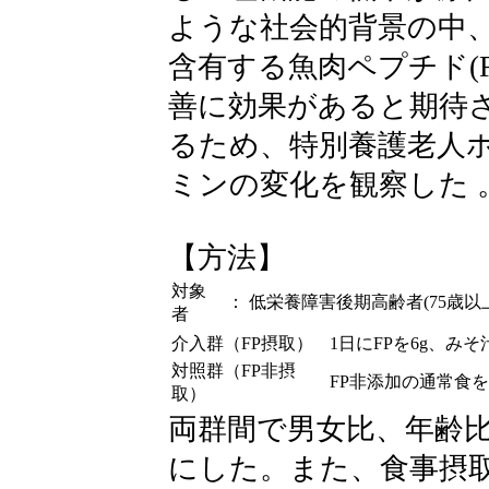
ような社会的背景の中
含有する魚肉ペプチド(
善に効果があると期待
るため、特別養護老人
ミンの変化を観察した 
【方法】
対象
：
低栄養障害後期高齢者(75歳以上
者
介入群（FP摂取）
1日にFPを6g、み
対照群（FP非摂
FP非添加の通常食を
取）
両群間で男女比、年齢
にした。また、食事摂