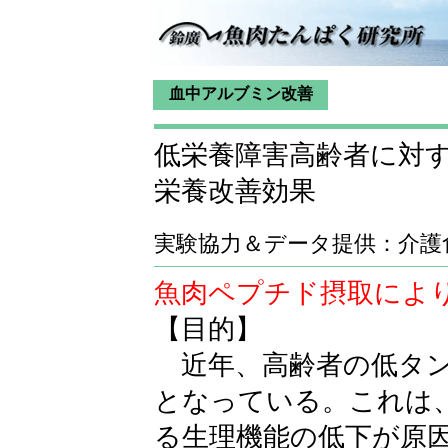
血中アルブミン改善
低栄養障害高齢者に対
栄養改善効果
実験協力＆データ提供：介護
魚肉ペプチド摂取によ
【目的】
近年、高齢者の低タン
となっている。これは
る生理機能の低下が原